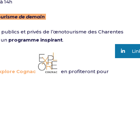
à 14h
tourisme de demain
rs publics et privés de l’œnotourisme des Charentes
 un
programme inspirant
.
Lin
xplore Cognac
en profiteront pour