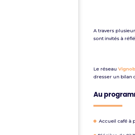
A travers plusieu
sont invités à réfl
Le réseau
Vignob
dresser un bilan d
Au program
Accueil café à p