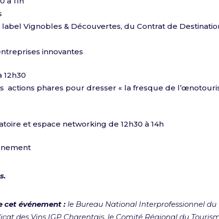
0 à 11h
s
label Vignobles & Découvertes, du Contrat de Destinati
entreprises innovantes
à 12h30
des actions phares pour dresser « la fresque de l’œnotouri
atoire et espace networking de 12h30 à 14h
vénement
s.
e cet événement :
le Bureau National Interprofessionnel du
icat des Vins IGP Charentais, le Comité Régional du Touris