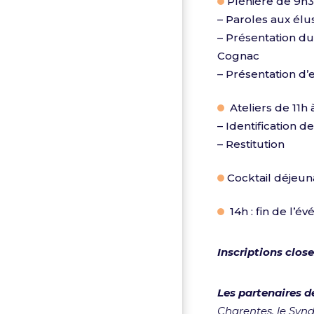
Plénière de 9h3
– Paroles aux élu
– Présentation du
Cognac
– Présentation d’
Ateliers de 11h 
– Identification 
– Restitution
C
ocktail déjeun
14h : fin de l’é
Inscriptions close
Les partenaires d
Charentes, le Synd