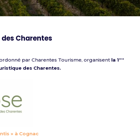
e des Charentes
coordonné par Charentes Tourisme, organisent
la
1
ère
ristique
des Charentes.
ontis » à Cognac