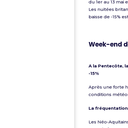
du 1er au 13 mai 
Les nuitées brita
baisse de -15% es
Week-end d
A la Pentecôte, 
-15%
Après une forte h
conditions météor
La fréquentation 
Les Néo-Aquitains