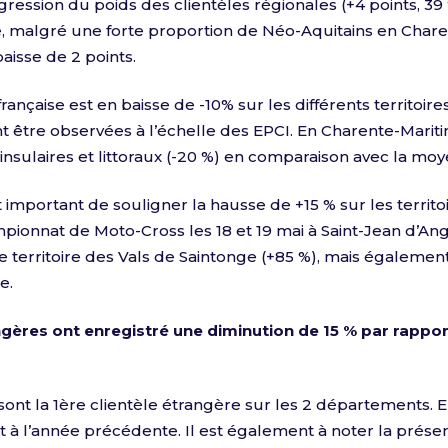
gression du poids des clientèles régionales (+4 points, 39 
rse, malgré une forte proportion de Néo-Aquitains en Charen
aisse de 2 points.
française est en baisse de -10% sur les différents territoi
nt être observées à l’échelle des EPCI. En Charente-Marit
es insulaires et littoraux (-20 %) en comparaison avec la m
st important de souligner la hausse de +15 % sur les terri
mpionnat de Moto-Cross les 18 et 19 mai à Saint-Jean d’A
 le territoire des Vals de Saintonge (+85 %), mais également
e.
ngères ont enregistré une diminution de 15 % par rappo
sont la 1ère clientèle étrangère sur les 2 départements. E
t à l’année précédente. Il est également à noter la prés