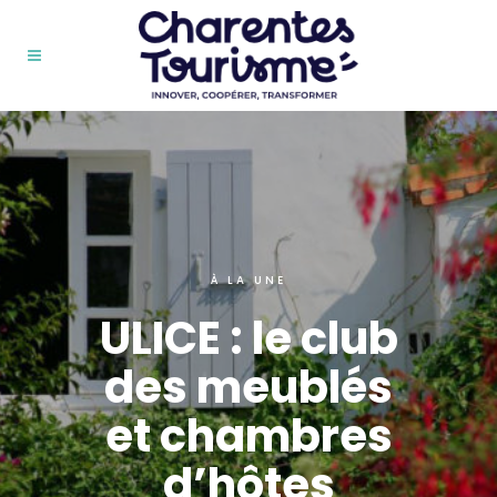
À LA UNE
ULICE : le club
des meublés
et chambres
d’hôtes