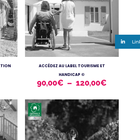
Lin
ATION
ACCÉDEZ AU LABEL TOURISME ET
HANDICAP ©
PLAGE
90,00
€
–
120,00
€
DE
PRIX :
90,00€
À
120,00€