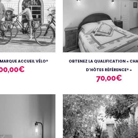
 MARQUE ACCUEIL VÉLO®
OBTENEZ LA QUALIFICATION « CH
00,00
€
D’HÔTES RÉFÉRENCE® »
70,00
€