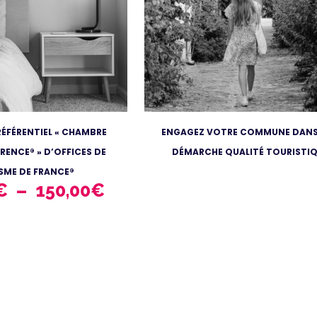
RÉFÉRENTIEL « CHAMBRE
ENGAGEZ VOTRE COMMUNE DANS
RENCE® » D’OFFICES DE
DÉMARCHE QUALITÉ TOURISTI
SME DE FRANCE®
PLAGE
€
–
150,00
€
DE
PRIX :
105,00€
À
150,00€