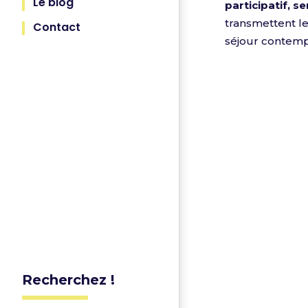
Le blog
participatif, 
transmettent le
Contact
séjour contempl
Recherchez !