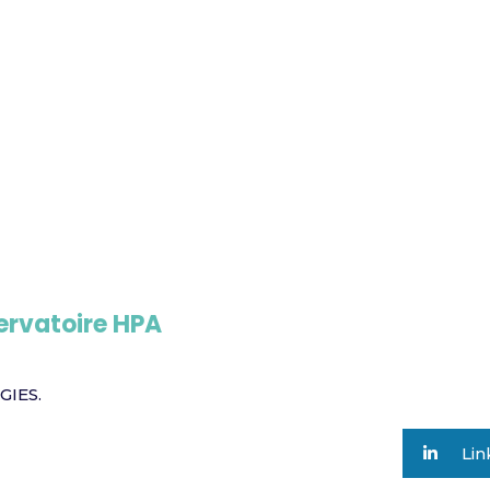
ervatoire HPA
GIES.
Lin