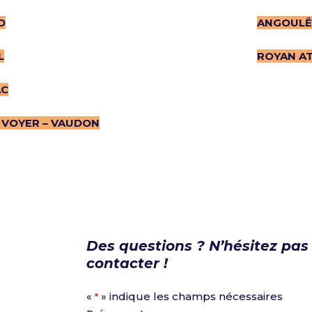
D
ANGOULÊ
L
ROYAN A
AC
 VOYER – VAUDON
Des questions ? N’hésitez pas
contacter !
«
» indique les champs nécessaires
*