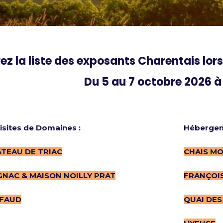
z la liste des exposants Charentais lor
Du 5 au 7 octobre 2026 
isites de Domaines :
Hébergeme
TEAU DE TRIAC
CHAIS MO
NAC & MAISON NOILLY PRAT
FRANÇOIS
IFAUD
QUAI DES