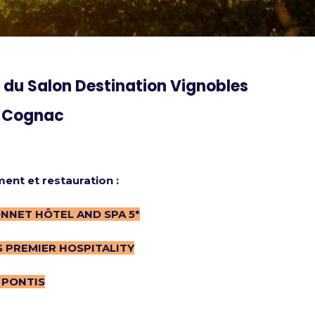
s du Salon Destination Vignobles
à Cognac
nt et restauration :
NNET HÔTEL AND SPA 5*
 PREMIER HOSPITALITY
 PONTIS