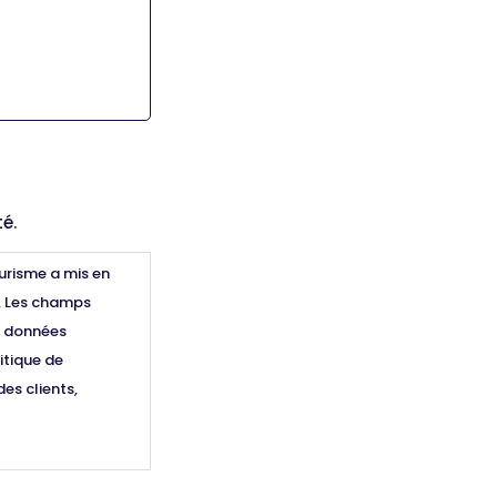
é.
urisme a mis en
. Les champs
s données
itique de
es clients,