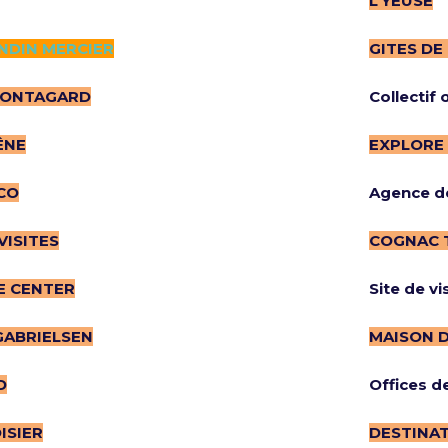
L’YEUSE
DIN MERCIER
GITES DE
 FONTAGARD
Collectif
ÊNE
EXPLORE
CO
Agence de
VISITES
COGNAC 
E CENTER
Site de vis
GABRIELSEN
MAISON D
D
Offices d
ISIER
DESTINA