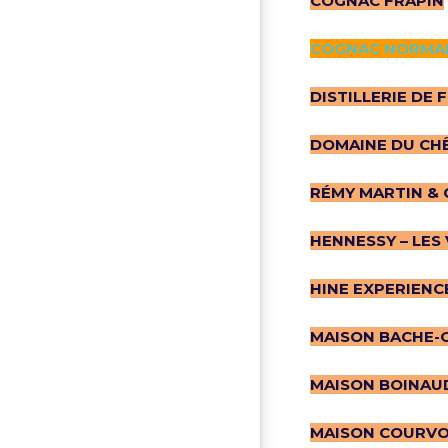
COGNAC FRAPIN
COGNAC NORMAN
DISTILLERIE DE
DOMAINE DU CH
RÉMY MARTIN & 
HENNESSY – LES 
HINE EXPERIENC
MAISON BACHE-
MAISON BOINAU
MAISON COURVO