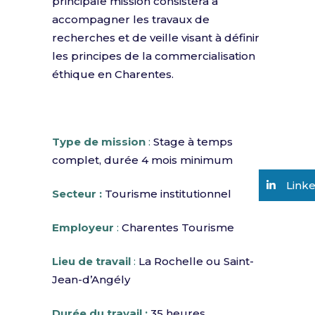
principale mission consistera à
accompagner les travaux de
recherches et de veille visant à définir
les principes de la commercialisation
éthique en Charentes.
Type de mission
:
Stage à temps
complet, durée 4 mois minimum
Link
Secteur :
Tourisme institutionnel
Employeur
:
Charentes Tourisme
Lieu de travail
:
La Rochelle ou Saint-
Jean-d’Angély
Durée du travail :
35 heures