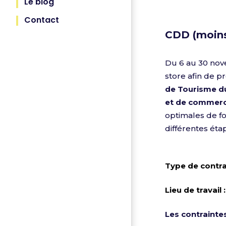
Offre p
Le blog
Contact
CDD (moin
Du 6 au 30 no
store afin de p
de Tourisme du
et de commerci
optimales de fo
différentes éta
Type de contra
Lieu de travail :
Les contrainte