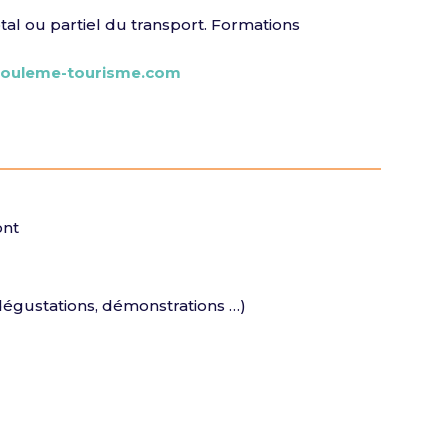
l ou partiel du transport. Formations
gouleme-tourisme.com
ont
, dégustations, démonstrations …)