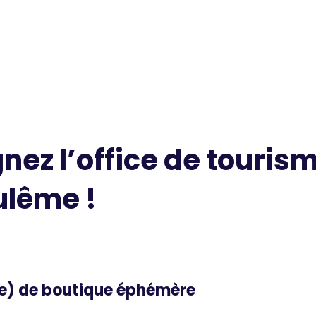
gnez l’office de touri
lême !
e) de boutique éphémère