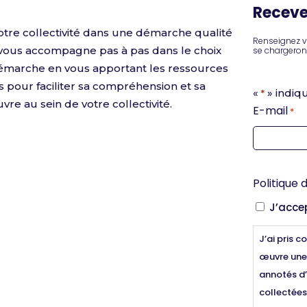
Receve
tre collectivité dans une démarche qualité
Renseignez v
 vous accompagne pas à pas dans le choix
se chargeron
émarche en vous apportant les ressources
s pour faciliter sa compréhension et sa
«
» indiq
*
re au sein de votre collectivité.
E-mail
*
Politique 
J’accep
J’ai pris 
œuvre une 
annotés d’
collectées