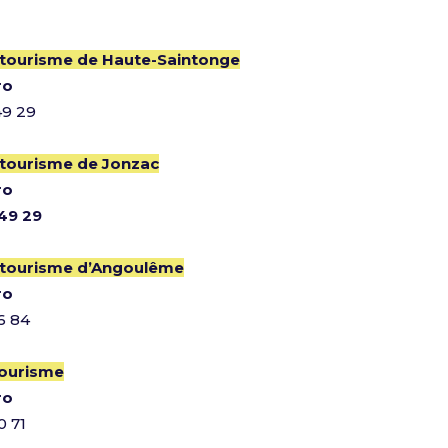
 tourisme de Haute-Saintonge
ro
49 29
 tourisme de Jonzac
ro
49 29
 tourisme d’Angoulême
ro
6 84
ourisme
ro
0 71