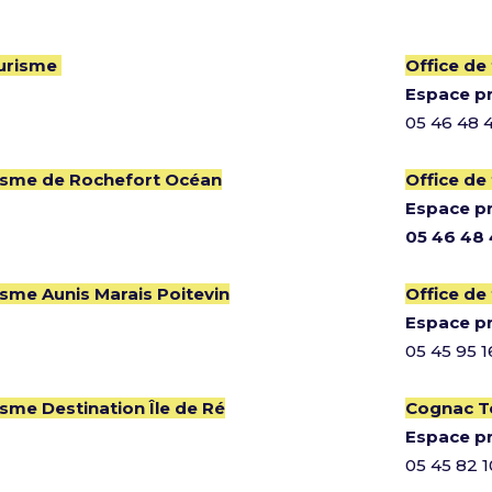
ourisme
Office de
Espace p
05 46 48 
risme de Rochefort Océan
Office de
Espace p
05 46 48 
isme Aunis Marais Poitevin
Office de
Espace p
05 45 95 1
isme Destination Île de Ré
Cognac T
Espace p
05 45 82 1