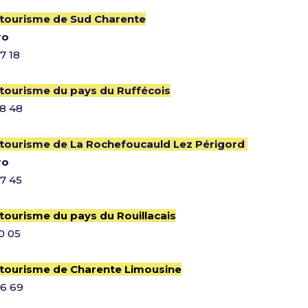
 tourisme de Sud Charente
ro
7 18
 tourisme du pays du Ruffécois
38 48
 tourisme de La Rochefoucauld Lez Périgord
ro
07 45
 tourisme du pays du Rouillacais
0 05
 tourisme de Charente Limousine
26 69