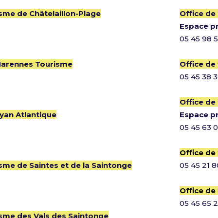
isme de Châtelaillon-Plage
Office de
Espace p
05 45 98 5
 Marennes Tourisme
Office de
05 45 38 
Office de
yan Atlantique
Espace p
05 45 63 
Office de
isme de Saintes et de la Saintonge
05 45 21 8
Office de
05 45 65 
isme des Vals des Saintonge