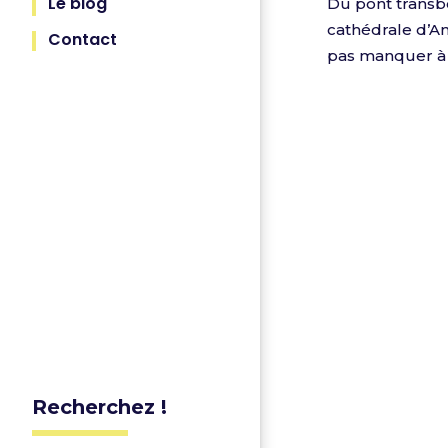
Le blog
Du pont transbo
cathédrale d’A
Contact
pas manquer à l
Recherchez !