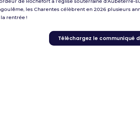
rdeur de Rochefort à l’église souterraine d’Aubeterre-su
ngoulême, les Charentes célèbrent en 2026 plusieurs ann
a rentrée !
Téléchargez le communiqué d