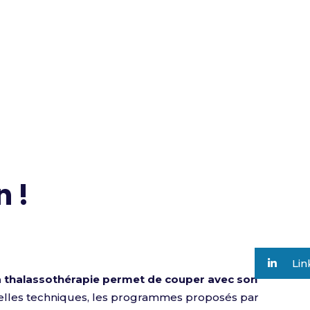
n !
Lin
 la thalassothérapie permet de couper avec son
velles techniques, les programmes proposés par