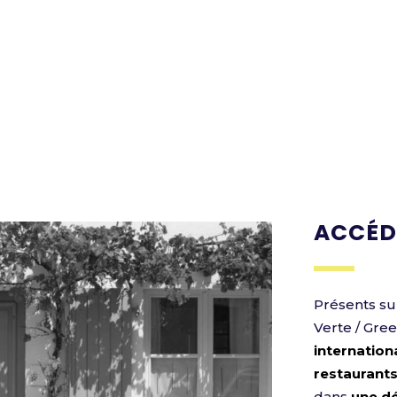
ACCÉDE
Présents sur
Verte / Gre
internation
restaurants
dans
une d