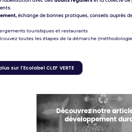
 labellisation avec des
audits réguliers
et la collecte d
ents.
ement,
échange de bonnes pratiques, conseils auprès d
rgements touristiques et restaurants
rouvez toutes les étapes de la démarche (méthodologie
plus sur l'Ecolabel CLEF VERTE
Découvrez notre article
développement dur